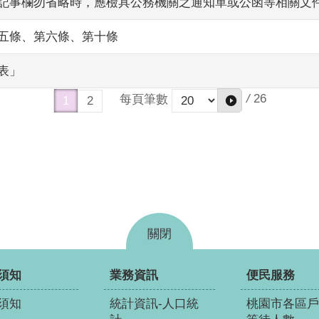
記事欄勿省略時，應檢具公務機關之通知單或公函等相關文
五條、第六條、第十條
表」
/
26
每頁筆數
1
2
關閉
須知
業務資訊
便民服務
須知
統計資訊-人口統
桃園市各區戶