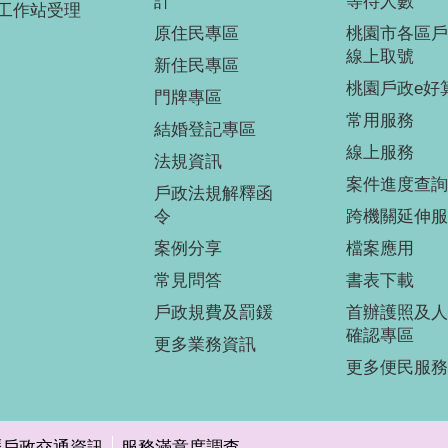
計
等待人數
工作站受理
原住民專區
桃園市各區戶
線上取號
新住民專區
桃園戶政e好
門牌專區
常用服務
結婚登記專區
線上服務
法規資訊
案件進度查詢
戶政法規解釋函
令
跨機關延伸服
案例分享
檔案應用
常見問答
書表下載
戶政規費及罰鍰
首辦護照及人
確認專區
更多業務資訊
更多便民服務
壢戶政交通資訊
服務滿意度調查