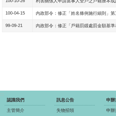
100-10-26
利害關係人申請當事人全戶之戶籍謄本或
100-04-15
內政部令：修正「姓名條例施行細則」第
99-09-21
內政部令：修正「戶籍罰鍰處罰金額基準
:::
認識我們
訊息公告
申辦
主管簡介
失物招領
申辦