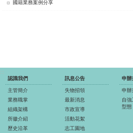
國籍業務案例分享
:::
認識我們
訊息公告
申辦
主管簡介
失物招領
申辦
業務職掌
最新消息
自強
型態
組織架構
市政宣導
所徽介紹
活動花絮
歷史沿革
志工園地