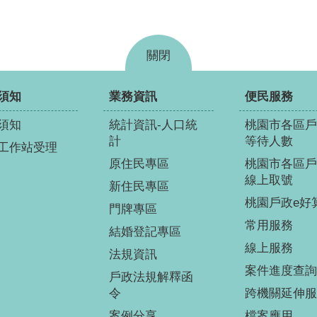
關閉
須知
業務資訊
便民服務
須知
統計資訊-人口統
桃園市各區戶
計
等待人數
工作站受理
原住民專區
桃園市各區戶
線上取號
新住民專區
桃園戶政e好
門牌專區
常用服務
結婚登記專區
線上服務
法規資訊
案件進度查詢
戶政法規解釋函
令
跨機關延伸服
案例分享
檔案應用