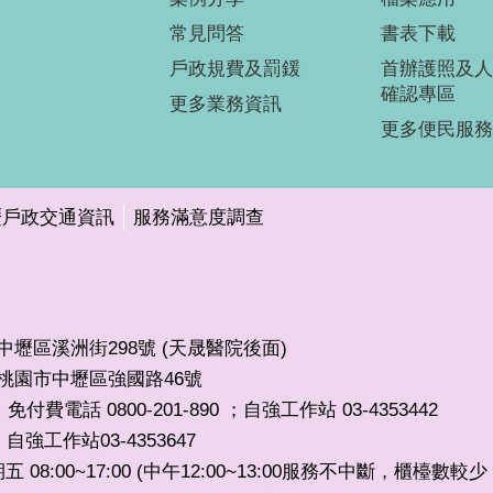
常見問答
書表下載
戶政規費及罰鍰
首辦護照及人
確認專區
更多業務資訊
更多便民服務
壢戶政交通資訊
服務滿意度調查
市中壢區溪洲街298號 (天晟醫院後面)
32桃園市中壢區強國路46號
免付費電話 0800-201-890 ；自強工作站 03-4353442
自強工作站03-4353647
，
8:00~17:00 (中午12:00~13:00服務不中斷，櫃檯數