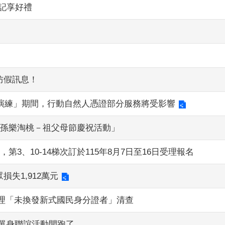
記享好禮
防假訊息！
速演練」期間，行動自然人憑證部分服務將受影響
祖孫樂淘桃－祖父母節慶祝活動」
3、10-14梯次訂於115年8月7日至16日受理報名
失1,912萬元
日辦理「未換發新式國民身分證者」清查
單身聯誼活動開跑了