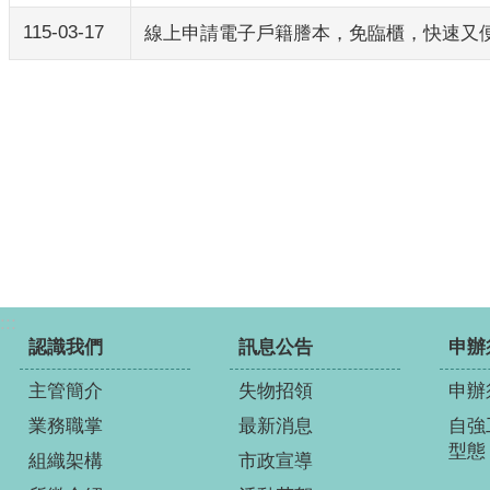
115-03-17
線上申請電子戶籍謄本，免臨櫃，快速又
:::
認識我們
訊息公告
申辦
主管簡介
失物招領
申辦
業務職掌
最新消息
自強
型態
組織架構
市政宣導