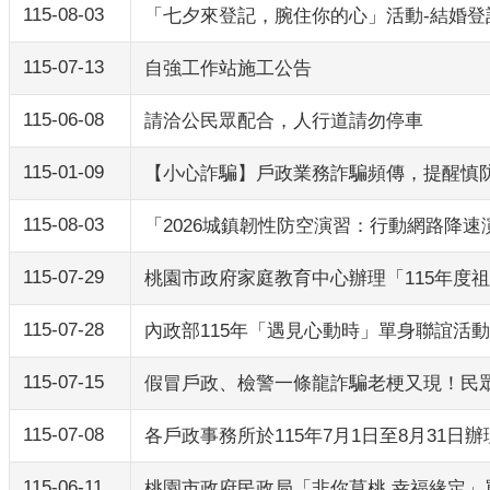
115-08-03
「七夕來登記，腕住你的心」活動-結婚登
115-07-13
自強工作站施工公告
115-06-08
請洽公民眾配合，人行道請勿停車
115-01-09
【小心詐騙】戶政業務詐騙頻傳，提醒慎
115-08-03
「2026城鎮韌性防空演習：行動網路降
115-07-29
桃園市政府家庭教育中心辦理「115年度
115-07-28
內政部115年「遇見心動時」單身聯誼活動，第
115-07-15
假冒戶政、檢警一條龍詐騙老梗又現！民眾損
115-07-08
各戶政事務所於115年7月1日至8月31
115-06-11
桃園市政府民政局「非你莫桃 幸福緣定」