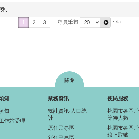
便利
/
45
每頁筆數
1
2
3
關閉
須知
業務資訊
便民服務
須知
統計資訊-人口統
桃園市各區戶
計
等待人數
工作站受理
原住民專區
桃園市各區戶
線上取號
新住民專區