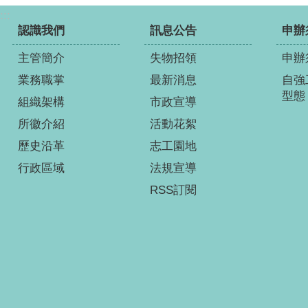
:::
認識我們
訊息公告
申辦
主管簡介
失物招領
申辦
業務職掌
最新消息
自強
型態
組織架構
市政宣導
所徽介紹
活動花絮
歷史沿革
志工園地
行政區域
法規宣導
RSS訂閱