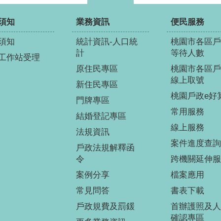
須知
業務資訊
便民服務
須知
統計資訊-人口統
桃園市各區戶
計
等待人數
工作站受理
原住民專區
桃園市各區戶
線上取號
新住民專區
桃園戶政e好
門牌專區
常用服務
結婚登記專區
線上服務
法規資訊
案件進度查詢
戶政法規解釋函
令
跨機關延伸服
案例分享
檔案應用
常見問答
書表下載
戶政規費及罰鍰
首辦護照及人
確認專區