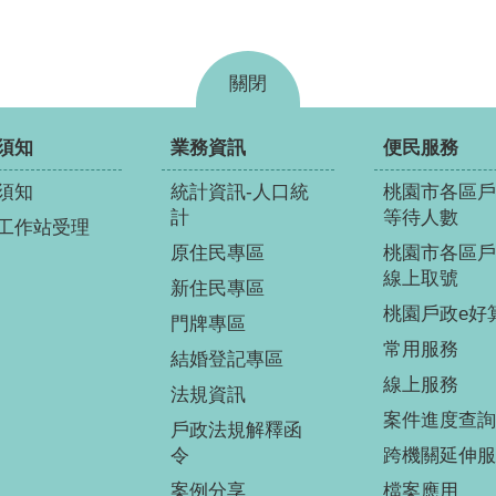
關閉
須知
業務資訊
便民服務
須知
統計資訊-人口統
桃園市各區戶
計
等待人數
工作站受理
原住民專區
桃園市各區戶
線上取號
新住民專區
桃園戶政e好
門牌專區
常用服務
結婚登記專區
線上服務
法規資訊
案件進度查詢
戶政法規解釋函
令
跨機關延伸服
案例分享
檔案應用