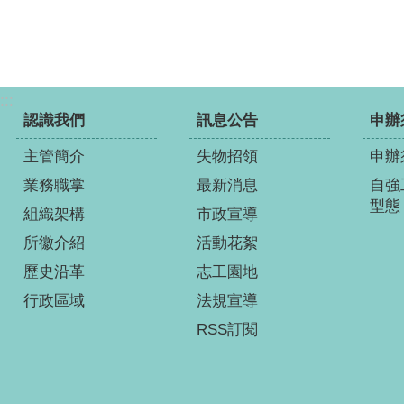
:::
認識我們
訊息公告
申辦
主管簡介
失物招領
申辦
業務職掌
最新消息
自強
型態
組織架構
市政宣導
所徽介紹
活動花絮
歷史沿革
志工園地
行政區域
法規宣導
RSS訂閱