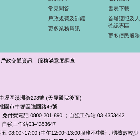
常見問答
書表下載
戶政規費及罰鍰
首辦護照及人
確認專區
更多業務資訊
更多便民服務
壢戶政交通資訊
服務滿意度調查
市中壢區溪洲街298號 (天晟醫院後面)
32桃園市中壢區強國路46號
免付費電話 0800-201-890 ；自強工作站 03-4353442
自強工作站03-4353647
，
8:00~17:00 (中午12:00~13:00服務不中斷，櫃檯數