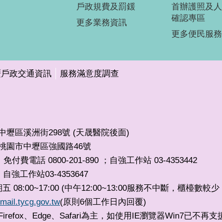
戶政規費及罰鍰
首辦護照及人
確認專區
更多業務資訊
更多便民服務
壢戶政交通資訊
服務滿意度調查
市中壢區溪洲街298號 (天晟醫院後面)
32桃園市中壢區強國路46號
免付費電話 0800-201-890 ；自強工作站 03-4353442
自強工作站03-4353647
，
8:00~17:00 (中午12:00~13:00服務不中斷，櫃檯數
mail.tycg.gov.tw
(原則6個工作日內回覆)
irefox、Edge、Safari為主，如使用IE瀏覽器Win7已不再