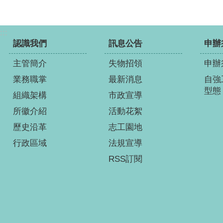
:::
認識我們
訊息公告
申辦
主管簡介
失物招領
申辦
業務職掌
最新消息
自強
型態
組織架構
市政宣導
所徽介紹
活動花絮
歷史沿革
志工園地
行政區域
法規宣導
RSS訂閱