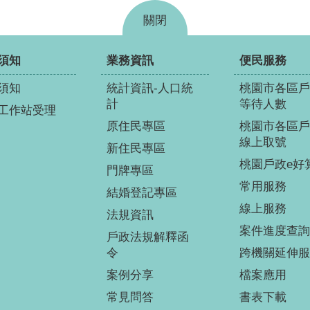
關閉
須知
業務資訊
便民服務
須知
統計資訊-人口統
桃園市各區戶
計
等待人數
工作站受理
原住民專區
桃園市各區戶
線上取號
新住民專區
桃園戶政e好
門牌專區
常用服務
結婚登記專區
線上服務
法規資訊
案件進度查詢
戶政法規解釋函
令
跨機關延伸服
案例分享
檔案應用
常見問答
書表下載