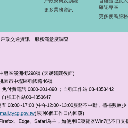
戶政規費及罰鍰
首辦護照及人
確認專區
更多業務資訊
更多便民服務
壢戶政交通資訊
服務滿意度調查
市中壢區溪洲街298號 (天晟醫院後面)
32桃園市中壢區強國路46號
免付費電話 0800-201-890 ；自強工作站 03-4353442
自強工作站03-4353647
，
8:00~17:00 (中午12:00~13:00服務不中斷，櫃檯數
mail.tycg.gov.tw
(原則6個工作日內回覆)
irefox、Edge、Safari為主，如使用IE瀏覽器Win7已不再