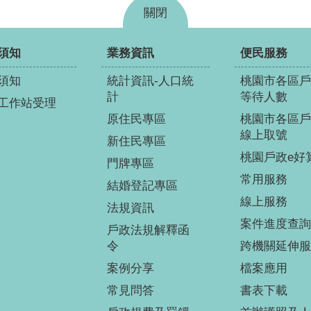
關閉
須知
業務資訊
便民服務
須知
統計資訊-人口統
桃園市各區戶
計
等待人數
工作站受理
原住民專區
桃園市各區戶
線上取號
新住民專區
桃園戶政e好
門牌專區
常用服務
結婚登記專區
線上服務
法規資訊
案件進度查詢
戶政法規解釋函
令
跨機關延伸服
案例分享
檔案應用
常見問答
書表下載