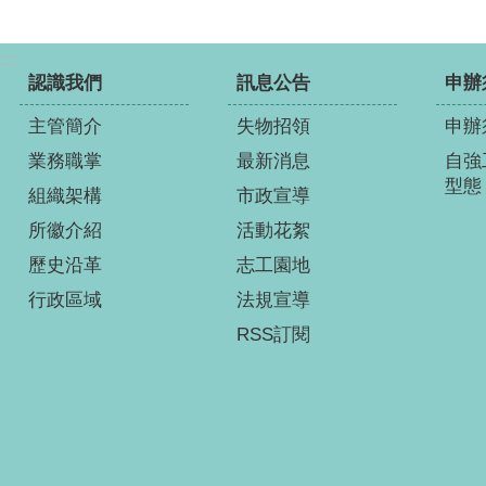
:::
認識我們
訊息公告
申辦
主管簡介
失物招領
申辦
業務職掌
最新消息
自強
型態
組織架構
市政宣導
所徽介紹
活動花絮
歷史沿革
志工園地
行政區域
法規宣導
RSS訂閱