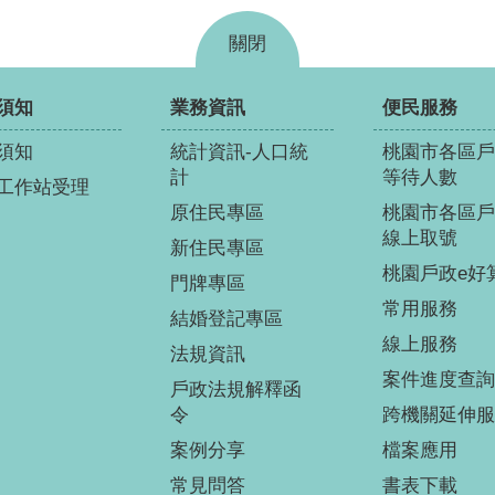
關閉
須知
業務資訊
便民服務
須知
統計資訊-人口統
桃園市各區戶
計
等待人數
工作站受理
原住民專區
桃園市各區戶
線上取號
新住民專區
桃園戶政e好
門牌專區
常用服務
結婚登記專區
線上服務
法規資訊
案件進度查詢
戶政法規解釋函
令
跨機關延伸服
案例分享
檔案應用
常見問答
書表下載