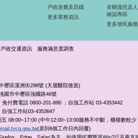
戶政規費及罰鍰
首辦護照及人
確認專區
更多業務資訊
更多便民服務
壢戶政交通資訊
服務滿意度調查
市中壢區溪洲街298號 (天晟醫院後面)
32桃園市中壢區強國路46號
免付費電話 0800-201-890 ；自強工作站 03-4353442
自強工作站03-4353647
，
8:00~17:00 (中午12:00~13:00服務不中斷，櫃檯數
mail.tycg.gov.tw
(原則6個工作日內回覆)
irefox、Edge、Safari為主，如使用IE瀏覽器Win7已不再