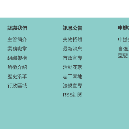
:::
認識我們
訊息公告
申辦
主管簡介
失物招領
申辦
業務職掌
最新消息
自強
型態
組織架構
市政宣導
所徽介紹
活動花絮
歷史沿革
志工園地
行政區域
法規宣導
RSS訂閱