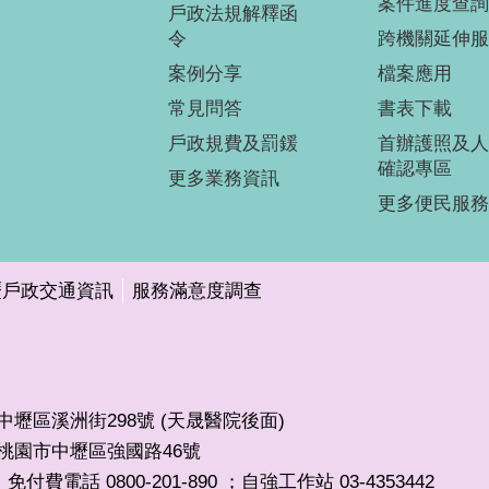
案件進度查詢
戶政法規解釋函
令
跨機關延伸服
案例分享
檔案應用
常見問答
書表下載
戶政規費及罰鍰
首辦護照及人
確認專區
更多業務資訊
更多便民服務
壢戶政交通資訊
服務滿意度調查
市中壢區溪洲街298號 (天晟醫院後面)
32桃園市中壢區強國路46號
免付費電話 0800-201-890 ；自強工作站 03-4353442