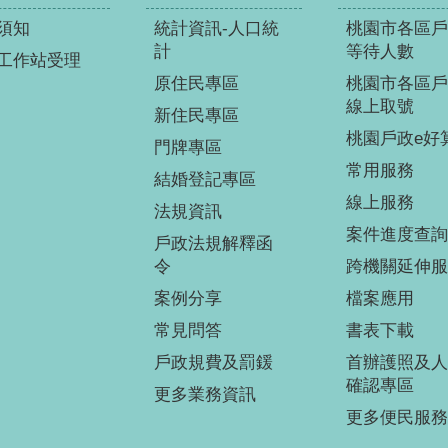
須知
統計資訊-人口統
桃園市各區戶
計
等待人數
工作站受理
原住民專區
桃園市各區戶
線上取號
新住民專區
桃園戶政e好
門牌專區
常用服務
結婚登記專區
線上服務
法規資訊
案件進度查詢
戶政法規解釋函
令
跨機關延伸服
案例分享
檔案應用
常見問答
書表下載
戶政規費及罰鍰
首辦護照及人
確認專區
更多業務資訊
更多便民服務