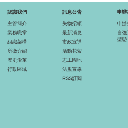
:::
認識我們
訊息公告
申辦
主管簡介
失物招領
申辦
業務職掌
最新消息
自強
型態
組織架構
市政宣導
所徽介紹
活動花絮
歷史沿革
志工園地
行政區域
法規宣導
RSS訂閱