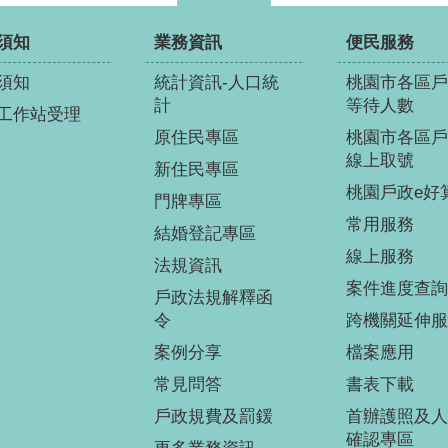
須知
業務資訊
便民服務
須知
統計資訊-人口統
桃園市各區戶
計
等待人數
工作站受理
原住民專區
桃園市各區戶
線上取號
新住民專區
桃園戶政e好
門牌專區
常用服務
結婚登記專區
線上服務
法規資訊
案件進度查詢
戶政法規解釋函
令
跨機關延伸服
案例分享
檔案應用
常見問答
書表下載
戶政規費及罰鍰
首辦護照及人
確認專區