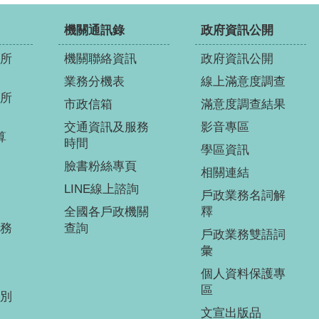
機關通訊錄
政府資訊公開
所
機關聯絡資訊
政府資訊公開
業務分機表
線上滿意度調查
所
市政信箱
滿意度調查結果
交通資訊及服務
影音專區
算
時間
學區資訊
臉書粉絲專頁
相關連結
LINE線上諮詢
戶政業務名詞解
全國各戶政機關
釋
務
查詢
戶政業務雙語詞
彙
個人資料保護專
區
別
文宣出版品