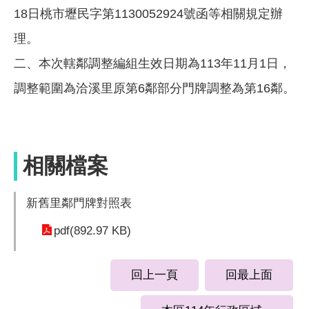
18日桃市壢民字第1130052924號函等相關規定辦
理。
二、
本次
轄鄰調整編組生效日期為113年11月1日，
調整範圍為洽溪里原第6鄰部分門牌調整為第16鄰。
相關檔案
新舊里鄰門牌對照表
pdf(892.97 KB)
回上一頁
回最上面