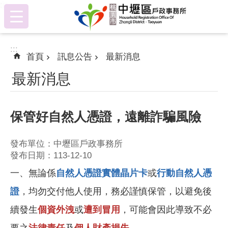
:::
跳到主要內容區塊
:::
首頁
訊息公告
最新消息
最新消息
保管好自然人憑證，遠離詐騙風險
發布單位：中壢區戶政事務所
發布日期：113-12-10
一、無論係
自然人憑證實體晶片卡
或
行動自然人憑
證
，均勿交付他人使用，務必謹慎保管，以避免後
續發生
個資外洩
或
遭到冒用
，可能會因此導致不必
要之
法律責任
及
個人財產損失
。